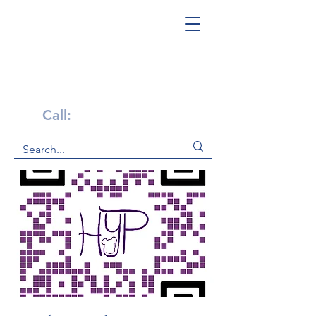
Get Help Now!
Call:
1-800-947-4941