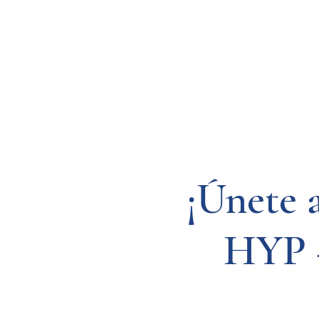
Resources
Systems
Fetal A
¡Únete 
HYP –