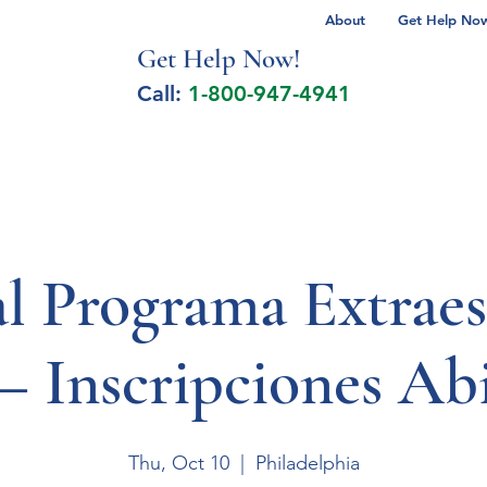
About
Get Help Now 
Get Help No
w!
Call:
1-800-947-4941
lcohol Spectrum Disorder
Autism
Milita
al Programa Extraes
 Inscripciones Abi
Thu, Oct 10
  |  
Philadelphia