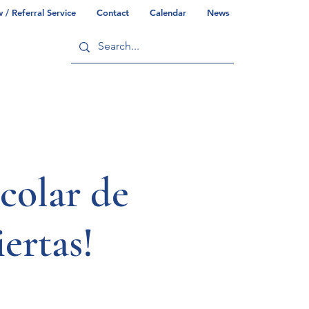
/ Referral Service
Contact
Calendar
News
ry
Commonwealth/County Info
colar de
ertas!