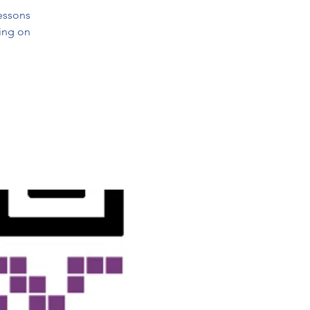
lessons
king on