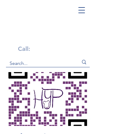
Get Help Now!
Call:
1-800-947-4941