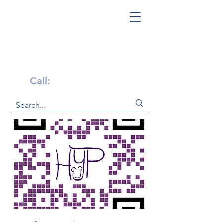
Get Help Now!
Call:
1-800-947-4941