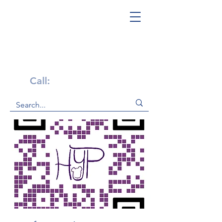
Get Help Now!
Call:
1-800-947-4941